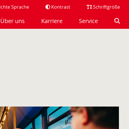
ichte Sprache
Kontrast
Schriftgröße
Über uns
Karriere
Service