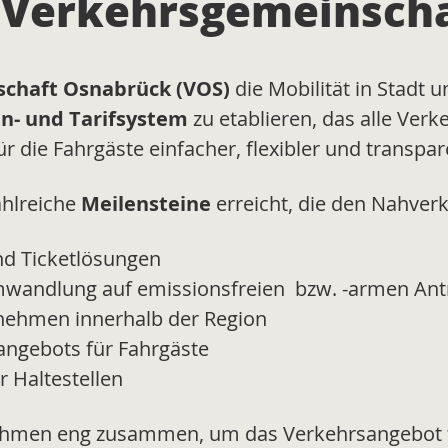
r Verkehrsgemeinsch
chaft Osnabrück (VOS)
die Mobilität in Stadt 
en- und Tarifsystem
zu etablieren, das alle Ver
 die Fahrgäste einfacher, flexibler und transpare
ahlreiche
Meilensteine
erreicht, die den Nahver
und Ticketlösungen
mwandlung auf emissionsfreien bzw. -armen Ant
nehmen innerhalb der Region
eangebots für Fahrgäste
r Haltestellen
nehmen eng zusammen, um das Verkehrsangebot f