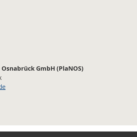
r Osnabrück GmbH (PlaNOS)
k
de