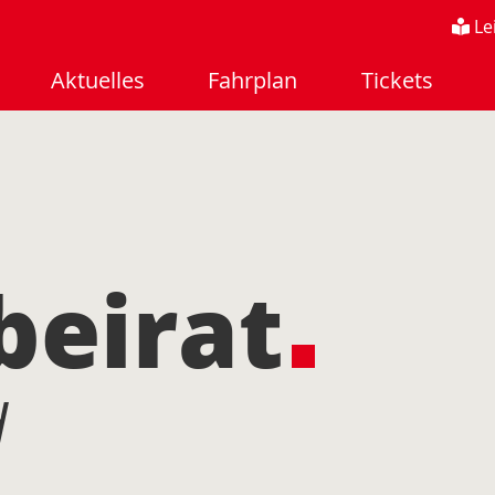
Le
Aktuelles
Fahrplan
Tickets
beirat
d